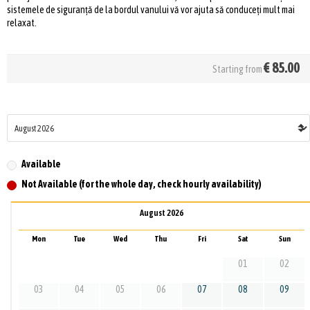
sistemele de siguranță de la bordul vanului vă vor ajuta să conduceți mult mai
relaxat.
€
85.00
Starting from
Available
Not Available (for the whole day, check hourly availability)
August 2026
Mon
Tue
Wed
Thu
Fri
Sat
Sun
01
02
03
04
05
06
07
08
09