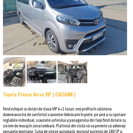
Toyota Proace Verso VIP ( CJ63ANN )
Fiind echipat cu dotări de clasă VIP 6+1 locuri, veți profita în călătoria
dumneavostră de confortul scaunelor îmbrăcate în piele, pe șină și cu spătare
reglabile individual, scaunele șoferului și pasagerului din față fiind dotate cu
sistem de masaj în zona lombară. Plafonul din sticlă vă va permite să admirați
peisajele montane. Cutia de viteze automată, motorul puternic de 180 CP și