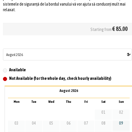
sistemele de siguranță de la bordul vanului vă vor ajuta să conduceți mult mai
relaxat.
€
85.00
Starting from
Available
Not Available (for the whole day, check hourly availability)
August 2026
Mon
Tue
Wed
Thu
Fri
Sat
Sun
01
02
03
04
05
06
07
08
09