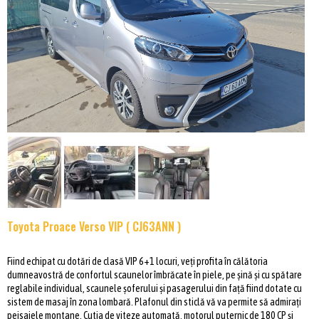
Toyota Proace Verso VIP ( CJ63ANN )
Fiind echipat cu dotări de clasă VIP 6+1 locuri, veți profita în călătoria
dumneavostră de confortul scaunelor îmbrăcate în piele, pe șină și cu spătare
reglabile individual, scaunele șoferului și pasagerului din față fiind dotate cu
sistem de masaj în zona lombară. Plafonul din sticlă vă va permite să admirați
peisajele montane. Cutia de viteze automată, motorul puternic de 180 CP și