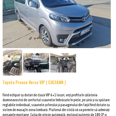
Toyota Proace Verso VIP ( CJ63ANN )
Fiind echipat cu dotări de clasă VIP 6+1 locuri, veți profita în călătoria
dumneavostră de confortul scaunelor îmbrăcate în piele, pe șină și cu spătare
reglabile individual, scaunele șoferului și pasagerului din față fiind dotate cu
sistem de masaj în zona lombară. Plafonul din sticlă vă va permite să admirați
peisajele montane. Cutia de viteze automată, motorul puternic de 180 CP și