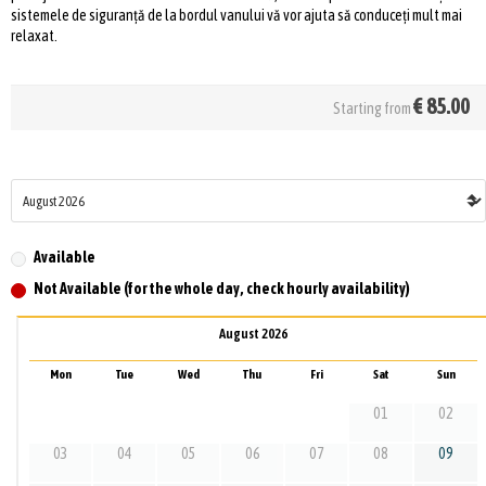
sistemele de siguranță de la bordul vanului vă vor ajuta să conduceți mult mai
relaxat.
€
85.00
Starting from
Available
Not Available (for the whole day, check hourly availability)
August 2026
Mon
Tue
Wed
Thu
Fri
Sat
Sun
01
02
03
04
05
06
07
08
09