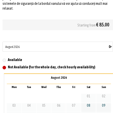
sistemele de siguranță de la bordul vanului vă vor ajuta să conduceți mult mai
relaxat.
€
85.00
Starting from
Available
Not Available (for the whole day, check hourly availability)
August 2026
Mon
Tue
Wed
Thu
Fri
Sat
Sun
01
02
03
04
05
06
07
08
09