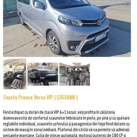
Toyota Proace Verso VIP ( CJ63ANN )
Fiind echipat cu dotări de clasă VIP 6+1 locuri, veți profita în călătoria
dumneavostră de confortul scaunelor îmbrăcate în piele, pe șină și cu spătare
reglabile individual, scaunele șoferului și pasagerului din față fiind dotate cu
sistem de masaj în zona lombară. Plafonul din sticlă vă va permite să admirați
peisajele montane. Cutia de viteze automată, motorul puternic de 180 CP și