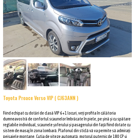
Toyota Proace Verso VIP ( CJ63ANN )
Fiind echipat cu dotări de clasă VIP 6+1 locuri, veți profita în călătoria
dumneavostră de confortul scaunelor îmbrăcate în piele, pe șină și cu spătare
reglabile individual, scaunele șoferului și pasagerului din față fiind dotate cu
sistem de masaj în zona lombară. Plafonul din sticlă vă va permite să admirați
peisajele montane. Cutia de viteze automată, motorul puternic de 180 CP și