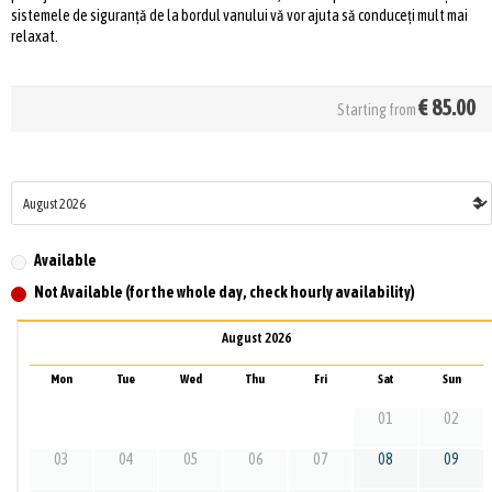
sistemele de siguranță de la bordul vanului vă vor ajuta să conduceți mult mai
relaxat.
€
85.00
Starting from
Available
Not Available (for the whole day, check hourly availability)
August 2026
Mon
Tue
Wed
Thu
Fri
Sat
Sun
01
02
03
04
05
06
07
08
09