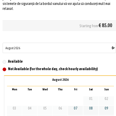
sistemele de siguranță de la bordul vanului vă vor ajuta să conduceți mult mai
relaxat.
€
85.00
Starting from
Available
Not Available (for the whole day, check hourly availability)
August 2026
Mon
Tue
Wed
Thu
Fri
Sat
Sun
01
02
03
04
05
06
07
08
09