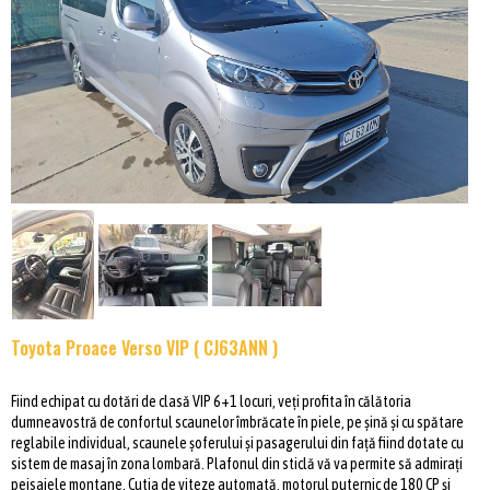
Toyota Proace Verso VIP ( CJ63ANN )
Fiind echipat cu dotări de clasă VIP 6+1 locuri, veți profita în călătoria
dumneavostră de confortul scaunelor îmbrăcate în piele, pe șină și cu spătare
reglabile individual, scaunele șoferului și pasagerului din față fiind dotate cu
sistem de masaj în zona lombară. Plafonul din sticlă vă va permite să admirați
peisajele montane. Cutia de viteze automată, motorul puternic de 180 CP și