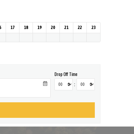
6
17
18
19
20
21
22
23
Drop Off Time
: