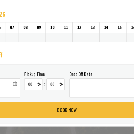
026
6
07
08
09
10
11
12
13
14
15
1
ff
Pickup Time
Drop Off Date
: