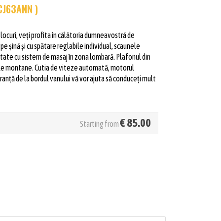
CJ63ANN )
 locuri, veți profita în călătoria dumneavostră de
pe șină și cu spătare reglabile individual, scaunele
dotate cu sistem de masaj în zona lombară. Plafonul din
jele montane. Cutia de viteze automată, motorul
ranță de la bordul vanului vă vor ajuta să conduceți mult
€
85.00
Starting from