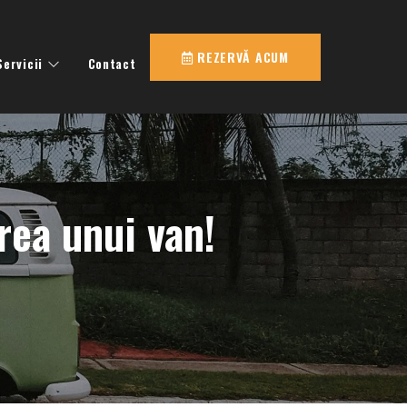
REZERVĂ ACUM
Servicii
Contact
erea unui van!