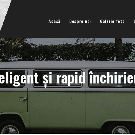
Acasă
Despre noi
Galerie foto
eligent și rapid închiri