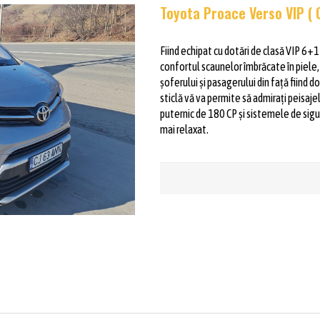
Toyota Proace Verso VIP ( 
Fiind echipat cu dotări de clasă VIP 6+1
confortul scaunelor îmbrăcate în piele, 
șoferului și pasagerului din față fiind 
sticlă vă va permite să admirați peisa
puternic de 180 CP și sistemele de sigu
mai relaxat.