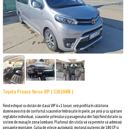
Toyota Proace Verso VIP ( CJ63ANN )
Fiind echipat cu dotări de clasă VIP 6+1 locuri, veți profita în călătoria
dumneavostră de confortul scaunelor îmbrăcate în piele, pe șină și cu spătare
reglabile individual, scaunele șoferului și pasagerului din față fiind dotate cu
sistem de masaj în zona lombară. Plafonul din sticlă vă va permite să admirați
peisajele montane. Cutia de viteze automată, motorul puternic de 180 CP și