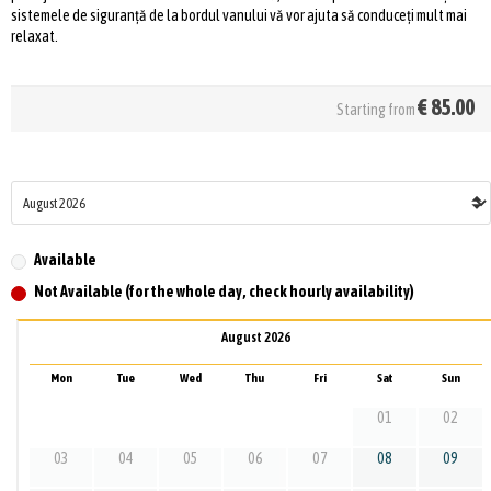
sistemele de siguranță de la bordul vanului vă vor ajuta să conduceți mult mai
relaxat.
€
85.00
Starting from
Available
Not Available (for the whole day, check hourly availability)
August 2026
Mon
Tue
Wed
Thu
Fri
Sat
Sun
01
02
03
04
05
06
07
08
09