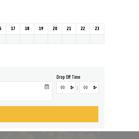
6
17
18
19
20
21
22
23
Drop Off Time
: