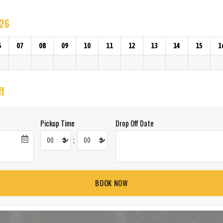
026
6
07
08
09
10
11
12
13
14
15
1
ff
Pickup Time
Drop Off Date
: