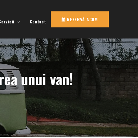
REZERVĂ ACUM
Servicii
Contact
erea unui van!