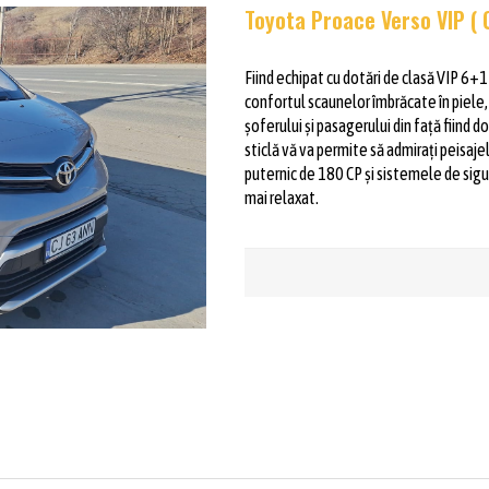
Toyota Proace Verso VIP ( 
Fiind echipat cu dotări de clasă VIP 6+1
confortul scaunelor îmbrăcate în piele, 
șoferului și pasagerului din față fiind 
sticlă vă va permite să admirați peisa
puternic de 180 CP și sistemele de sigu
mai relaxat.