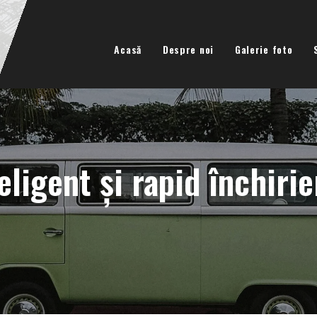
Acasă
Despre noi
Galerie foto
eligent și rapid închiri