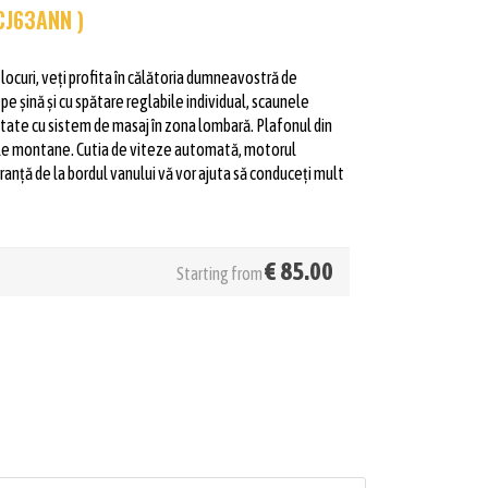
CJ63ANN )
 locuri, veți profita în călătoria dumneavostră de
pe șină și cu spătare reglabile individual, scaunele
dotate cu sistem de masaj în zona lombară. Plafonul din
jele montane. Cutia de viteze automată, motorul
ranță de la bordul vanului vă vor ajuta să conduceți mult
€
85.00
Starting from