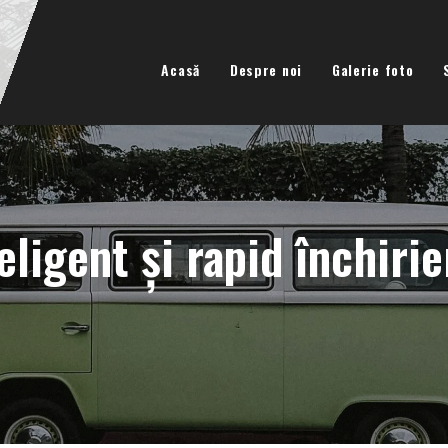
Acasă
Despre noi
Galerie foto
eligent și rapid închiri