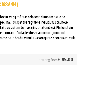
CJ63ANN )
 locuri, veți profita în călătoria dumneavostră de
pe șină și cu spătare reglabile individual, scaunele
dotate cu sistem de masaj în zona lombară. Plafonul din
jele montane. Cutia de viteze automată, motorul
ranță de la bordul vanului vă vor ajuta să conduceți mult
€
85.00
Starting from