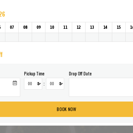
026
6
07
08
09
10
11
12
13
14
15
1
ff
Pickup Time
Drop Off Date
: