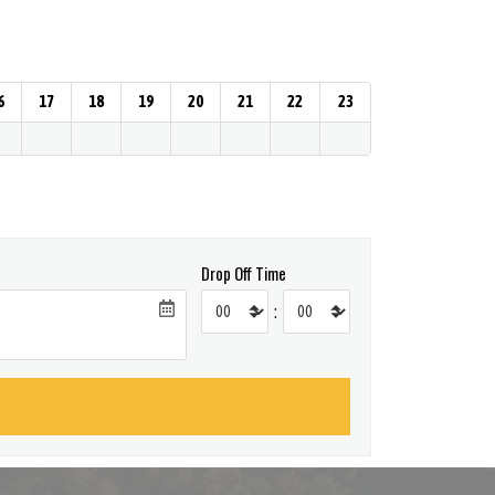
6
17
18
19
20
21
22
23
Drop Off Time
: