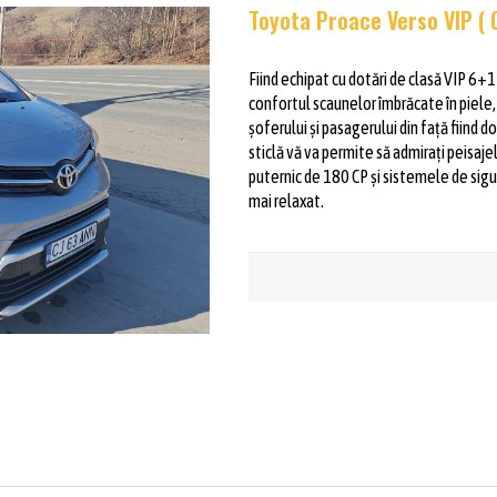
Toyota Proace Verso VIP ( 
Fiind echipat cu dotări de clasă VIP 6+1
confortul scaunelor îmbrăcate în piele, 
șoferului și pasagerului din față fiind 
sticlă vă va permite să admirați peisa
puternic de 180 CP și sistemele de sigu
mai relaxat.