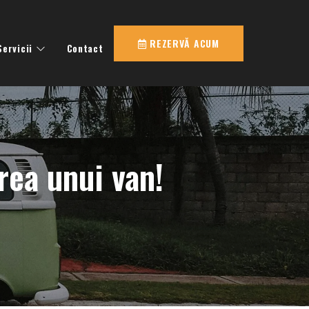
REZERVĂ ACUM
Servicii
Contact
erea unui van!