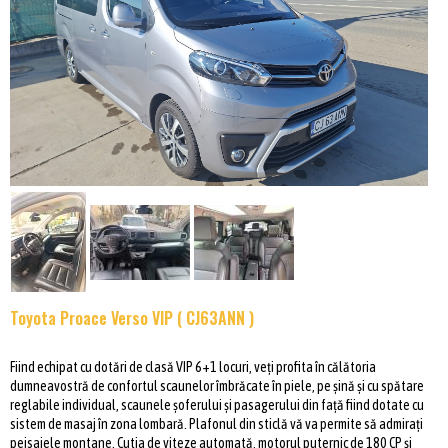
Toyota Proace Verso VIP ( CJ63ANN )
Fiind echipat cu dotări de clasă VIP 6+1 locuri, veți profita în călătoria
dumneavostră de confortul scaunelor îmbrăcate în piele, pe șină și cu spătare
reglabile individual, scaunele șoferului și pasagerului din față fiind dotate cu
sistem de masaj în zona lombară. Plafonul din sticlă vă va permite să admirați
peisajele montane. Cutia de viteze automată, motorul puternic de 180 CP și