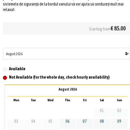
sistemele de siguranță de la bordul vanului vă vor ajuta să conduceți mult mai
relaxat.
€
85.00
Starting from
Available
Not Available (for the whole day, check hourly availability)
August 2026
Mon
Tue
Wed
Thu
Fri
Sat
Sun
01
02
03
04
05
06
07
08
09