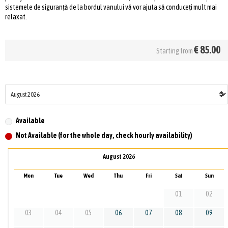
sistemele de siguranță de la bordul vanului vă vor ajuta să conduceți mult mai
relaxat.
€
85.00
Starting from
Available
Not Available (for the whole day, check hourly availability)
August 2026
Mon
Tue
Wed
Thu
Fri
Sat
Sun
01
02
03
04
05
06
07
08
09