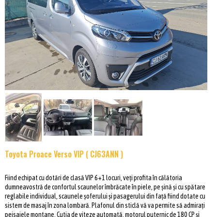
Toyota Proace Verso VIP ( CJ63ANN )
Fiind echipat cu dotări de clasă VIP 6+1 locuri, veți profita în călătoria
dumneavostră de confortul scaunelor îmbrăcate în piele, pe șină și cu spătare
reglabile individual, scaunele șoferului și pasagerului din față fiind dotate cu
sistem de masaj în zona lombară. Plafonul din sticlă vă va permite să admirați
peisajele montane. Cutia de viteze automată, motorul puternic de 180 CP și