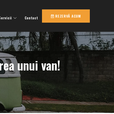
REZERVĂ ACUM
Servicii
Contact
erea unui van!