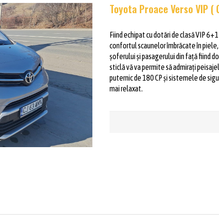
Toyota Proace Verso VIP ( 
Fiind echipat cu dotări de clasă VIP 6+1
confortul scaunelor îmbrăcate în piele, 
șoferului și pasagerului din față fiind 
sticlă vă va permite să admirați peisa
puternic de 180 CP și sistemele de sigu
mai relaxat.