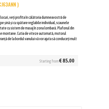
CJ63ANN )
 locuri, veți profita în călătoria dumneavostră de
pe șină și cu spătare reglabile individual, scaunele
dotate cu sistem de masaj în zona lombară. Plafonul din
jele montane. Cutia de viteze automată, motorul
ranță de la bordul vanului vă vor ajuta să conduceți mult
€
85.00
Starting from