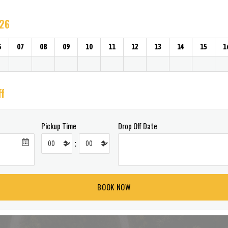
026
6
07
08
09
10
11
12
13
14
15
1
ff
Pickup Time
Drop Off Date
: