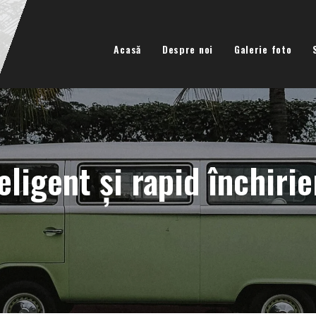
Acasă
Despre noi
Galerie foto
eligent și rapid închiri