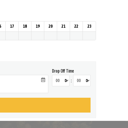
6
17
18
19
20
21
22
23
Drop Off Time
: