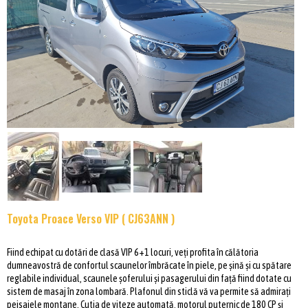
Toyota Proace Verso VIP ( CJ63ANN )
Fiind echipat cu dotări de clasă VIP 6+1 locuri, veți profita în călătoria
dumneavostră de confortul scaunelor îmbrăcate în piele, pe șină și cu spătare
reglabile individual, scaunele șoferului și pasagerului din față fiind dotate cu
sistem de masaj în zona lombară. Plafonul din sticlă vă va permite să admirați
peisajele montane. Cutia de viteze automată, motorul puternic de 180 CP și