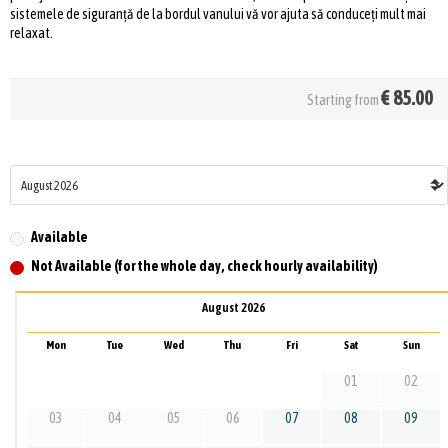
sistemele de siguranță de la bordul vanului vă vor ajuta să conduceți mult mai
relaxat.
€
85.00
Starting from
Available
Not Available (for the whole day, check hourly availability)
August 2026
Mon
Tue
Wed
Thu
Fri
Sat
Sun
01
02
03
04
05
06
07
08
09