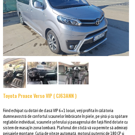
Toyota Proace Verso VIP ( CJ63ANN )
Fiind echipat cu dotări de clasă VIP 6+1 locuri, veți profita în călătoria
dumneavostră de confortul scaunelor îmbrăcate în piele, pe șină și cu spătare
reglabile individual, scaunele șoferului și pasagerului din față fiind dotate cu
sistem de masaj în zona lombară. Plafonul din sticlă vă va permite să admirați
peisajele montane. Cutia de viteze automată, motorul puternic de 180 CP și