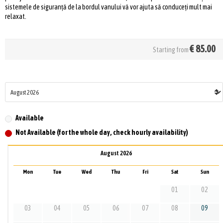
sistemele de siguranță de la bordul vanului vă vor ajuta să conduceți mult mai
relaxat.
€
85.00
Starting from
Available
Not Available (for the whole day, check hourly availability)
August 2026
Mon
Tue
Wed
Thu
Fri
Sat
Sun
01
02
03
04
05
06
07
08
09