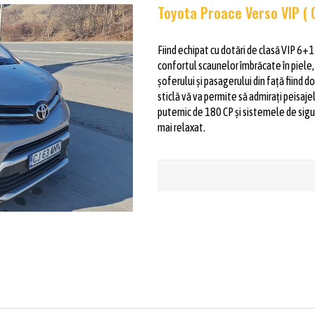
Toyota Proace Verso VIP ( 
Fiind echipat cu dotări de clasă VIP 6+1
confortul scaunelor îmbrăcate în piele, 
șoferului și pasagerului din față fiind 
sticlă vă va permite să admirați peisa
puternic de 180 CP și sistemele de sigu
mai relaxat.