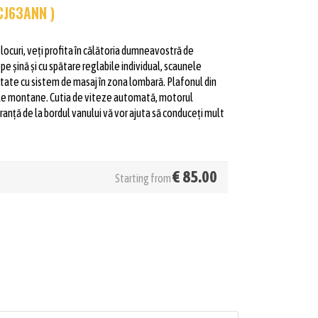
CJ63ANN )
 locuri, veți profita în călătoria dumneavostră de
pe șină și cu spătare reglabile individual, scaunele
dotate cu sistem de masaj în zona lombară. Plafonul din
jele montane. Cutia de viteze automată, motorul
ranță de la bordul vanului vă vor ajuta să conduceți mult
€
85.00
Starting from