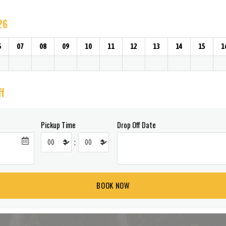
26
6
07
08
09
10
11
12
13
14
15
1
ff
Pickup Time
Drop Off Date
: