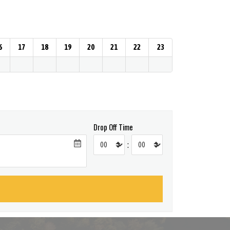
6
17
18
19
20
21
22
23
Drop Off Time
: