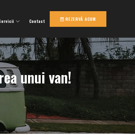
REZERVĂ ACUM
Servicii
Contact
erea unui van!