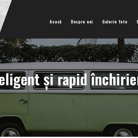
Acasă
Despre noi
Galerie foto
eligent și rapid închiri