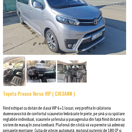
Toyota Proace Verso VIP ( CJ63ANN )
Fiind echipat cu dotări de clasă VIP 6+1 locuri, veți profita în călătoria
dumneavostră de confortul scaunelor îmbrăcate în piele, pe șină și cu spătare
reglabile individual, scaunele șoferului și pasagerului din față fiind dotate cu
sistem de masaj în zona lombară. Plafonul din sticlă vă va permite să admirați
peisajele montane. Cutia de viteze automată, motorul puternic de 180 CP și