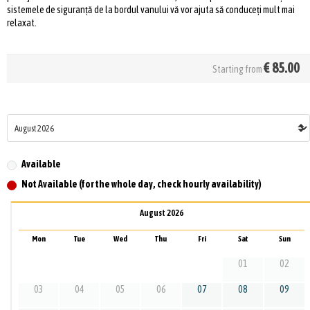
sistemele de siguranță de la bordul vanului vă vor ajuta să conduceți mult mai
relaxat.
€
85.00
Starting from
Available
Not Available (for the whole day, check hourly availability)
August 2026
Mon
Tue
Wed
Thu
Fri
Sat
Sun
01
02
03
04
05
06
07
08
09