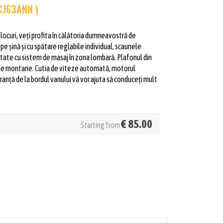
CJ63ANN )
 locuri, veți profita în călătoria dumneavostră de
pe șină și cu spătare reglabile individual, scaunele
dotate cu sistem de masaj în zona lombară. Plafonul din
jele montane. Cutia de viteze automată, motorul
ranță de la bordul vanului vă vor ajuta să conduceți mult
€
85.00
Starting from