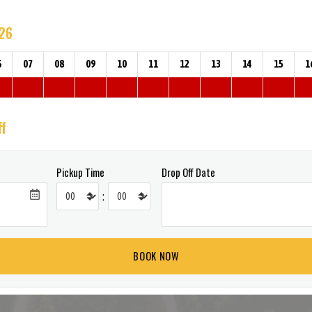
026
6
07
08
09
10
11
12
13
14
15
1
ff
Pickup Time
Drop Off Date
: