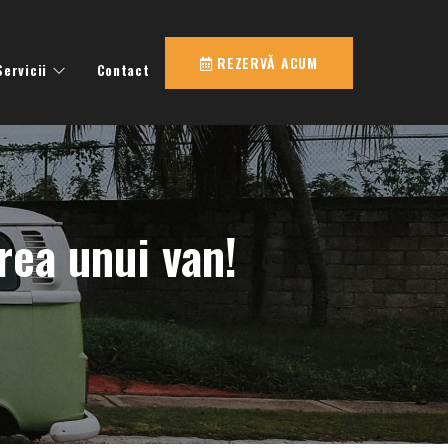
REZERVĂ ACUM
Servicii
Contact
erea unui van!