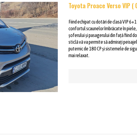
Toyota Proace Verso VIP ( 
Fiind echipat cu dotări de clasă VIP 6+1
confortul scaunelor îmbrăcate în piele, 
șoferului și pasagerului din față fiind 
sticlă vă va permite să admirați peisa
puternic de 180 CP și sistemele de sigu
mai relaxat.