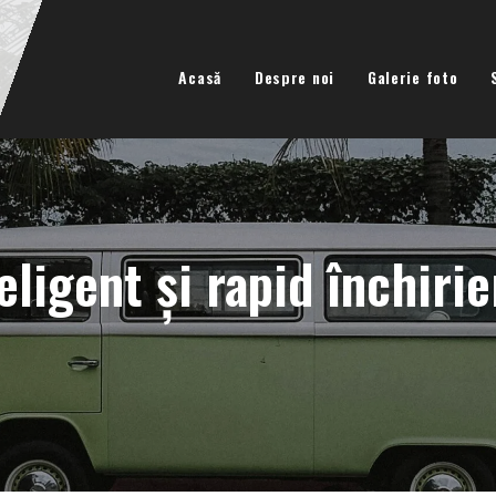
Acasă
Despre noi
Galerie foto
eligent și rapid închiri