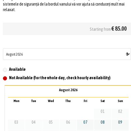
sistemele de siguranță de la bordul vanului vă vor ajuta să conduceți mult mai
relaxat.
€
85.00
Starting from
Available
Not Available (for the whole day, check hourly availability)
August 2026
Mon
Tue
Wed
Thu
Fri
Sat
Sun
01
02
03
04
05
06
07
08
09