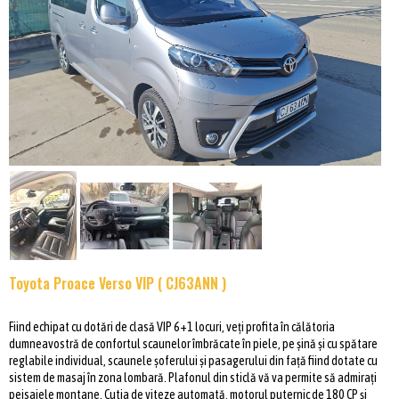
Toyota Proace Verso VIP ( CJ63ANN )
Fiind echipat cu dotări de clasă VIP 6+1 locuri, veți profita în călătoria
dumneavostră de confortul scaunelor îmbrăcate în piele, pe șină și cu spătare
reglabile individual, scaunele șoferului și pasagerului din față fiind dotate cu
sistem de masaj în zona lombară. Plafonul din sticlă vă va permite să admirați
peisajele montane. Cutia de viteze automată, motorul puternic de 180 CP și