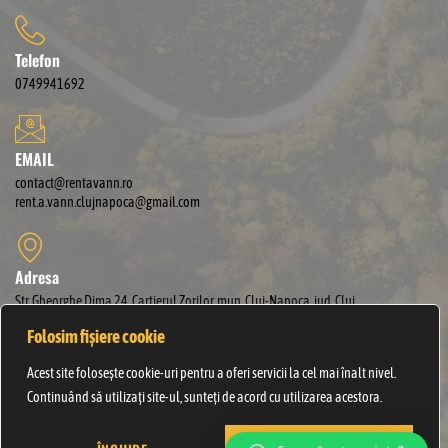
Telefon
0749941692
EMAIL
contact@rentavann.ro
rent.a.vann.clujnapoca@gmail.com
Adresa
Str. Gheorghe Dima 24, Cartierul Zorilor, mun. Cluj-Napoca, jud. Cluj.
Folosim fișiere cookie
Link-uri utile
Acest site folosește cookie-uri pentru a oferi servicii la cel mai înalt nivel.
Termeni și condiții de închiriere
Continuând să utilizați site-ul, sunteți de acord cu utilizarea acestora.
Politica de confidențialitate