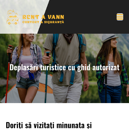
Deplasări turistice cu ghid autorizat
Doriți să vizitați minunata și