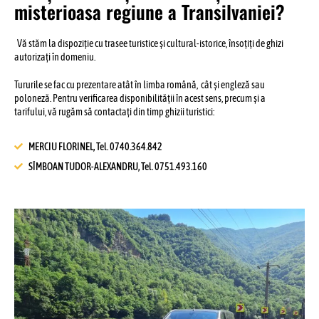
misterioasa regiune a Transilvaniei?
Vă stăm la dispoziție cu trasee turistice și cultural-istorice, însoțiți de ghizi
autorizați în domeniu.
Tururile se fac cu prezentare atât în limba română, cât și engleză sau
poloneză. Pentru verificarea disponibilității în acest sens, precum și a
tarifului, vă rugăm să contactați din timp ghizii turistici:
MERCIU FLORINEL, Tel. 0740.364.842
SÎMBOAN TUDOR-ALEXANDRU, Tel. 0751.493.160