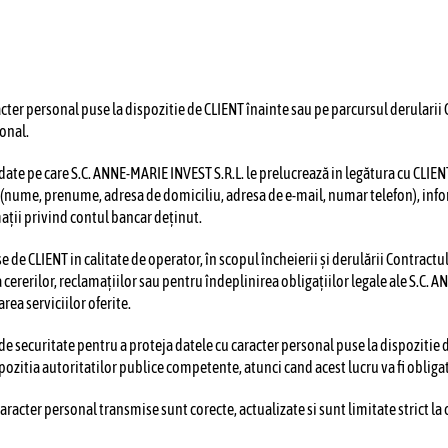
cter personal puse la dispozitie de CLIENT înainte sau pe parcursul derularii C
sonal.
date pe care S.C. ANNE-MARIE INVEST S.R.L. le prelucrează in legătura cu CLIEN
t (nume, prenume, adresa de domiciliu, adresa de e-mail, numar telefon), infor
ații privind contul bancar deținut.
e CLIENT in calitate de operator, în scopul încheierii și derulării Contractulu
a cererilor, reclamațiilor sau pentru îndeplinirea obligațiilor legale ale
S.C. A
rea serviciilor oferite.
de securitate pentru a proteja datele cu caracter personal puse la dispozitie 
spozitia autoritatilor publice competente, atunci cand acest lucru va fi obliga
racter personal transmise sunt corecte, actualizate si sunt limitate strict la c