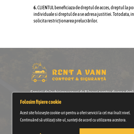
6
.
CLIENTUL beneficiaza de dreptul de acces, dreptul la por
individuale si dreptul de a se adresa justitiei. Totodata, i
solicita restricționarea prelucrărilor.
Servicii de închiriere vanuri de 8 locuri pentru diverse depl
interne sau internaționale, deplasări turistice și cultural is
Folosim fișiere cookie
cu ghid autorizat, transfer aeroport, închiriere cu
șofer sau diferite ocazii.
Acest site folosește cookie-uri pentru a oferi servicii la cel mai înalt nivel.
Continuând să utilizați site-ul, sunteți de acord cu utilizarea acestora.