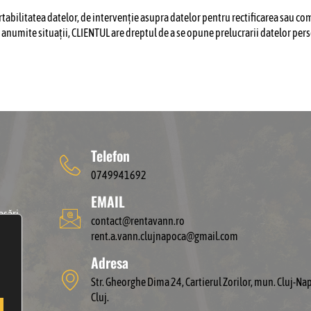
tabilitatea datelor, de intervenție asupra datelor pentru rectificarea sau com
n anumite situații, CLIENTUL are dreptul de a se opune prelucrarii datelor person
Telefon
0749941692
EMAIL
asări
contact@rentavann.ro
torice
rent.a.vann.clujnapoca@gmail.com
Adresa
Str. Gheorghe Dima 24, Cartierul Zorilor, mun. Cluj-Nap
Cluj.