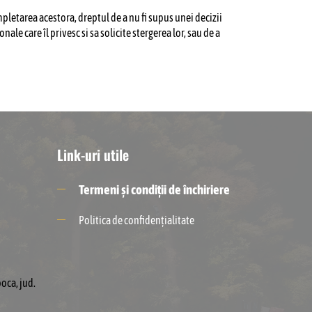
pletarea acestora, dreptul de a nu fi supus unei decizii
ale care îl privesc si sa solicite stergerea lor, sau de a
Link-uri utile
Termeni și condiții de închiriere
Politica de confidențialitate
oca, jud.